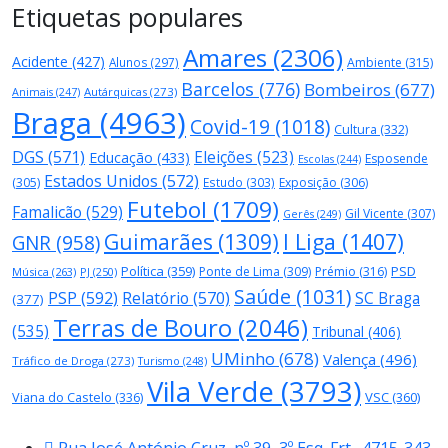
Etiquetas populares
Amares
(2306)
Acidente
(427)
Alunos
(297)
Ambiente
(315)
Barcelos
(776)
Bombeiros
(677)
Autárquicas
(273)
Animais
(247)
Braga
(4963)
Covid-19
(1018)
Cultura
(332)
DGS
(571)
Eleições
(523)
Educação
(433)
Esposende
Escolas
(244)
Estados Unidos
(572)
(305)
Estudo
(303)
Exposição
(306)
Futebol
(1709)
Famalicão
(529)
Gil Vicente
(307)
Gerês
(249)
Guimarães
(1309)
I Liga
(1407)
GNR
(958)
Política
(359)
PSD
Ponte de Lima
(309)
Prémio
(316)
Música
(263)
PJ
(250)
Saúde
(1031)
PSP
(592)
Relatório
(570)
SC Braga
(377)
Terras de Bouro
(2046)
(535)
Tribunal
(406)
UMinho
(678)
Valença
(496)
Tráfico de Droga
(273)
Turismo
(248)
Vila Verde
(3793)
Viana do Castelo
(336)
VSC
(360)