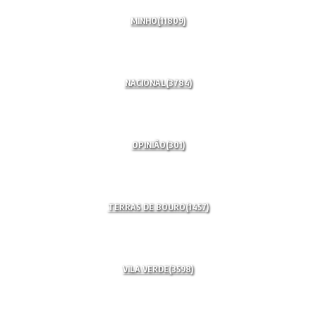
MINHO
(11809)
NACIONAL
(3784)
OPINIÃO
(301)
TERRAS DE BOURO
(1457)
VILA VERDE
(3598)