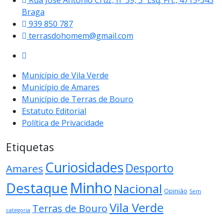
Rua José António Cruz, nº 39, 3º Esq. Frt., 4715-343
Braga
939 850 787
terrasdohomem@gmail.com
Município de Vila Verde
Município de Amares
Município de Terras de Bouro
Estatuto Editorial
Política de Privacidade
Etiquetas
Curiosidades
Desporto
Amares
Minho
Destaque
Nacional
Opinião
Sem
Vila Verde
Terras de Bouro
categoria