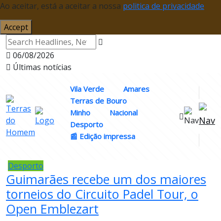
Ao aceitar, está a aceitar a nossa
politica de privacidade
Accept
06/08/2026
Últimas notícias
Vila Verde
Amares
Terras de Bouro
Minho
Nacional
Desporto
📰 Edição impressa
Desporto
Guimarães recebe um dos maiores
torneios do Circuito Padel Tour, o
Open Emblezart