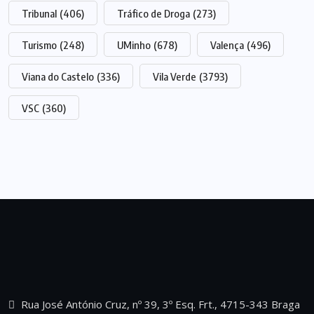
Tribunal
(406)
Tráfico de Droga
(273)
Turismo
(248)
UMinho
(678)
Valença
(496)
Viana do Castelo
(336)
Vila Verde
(3793)
VSC
(360)
Rua José António Cruz, nº 39, 3º Esq. Frt., 4715-343 Braga