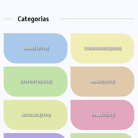
Categorias
AMARES
(1728)
CURIOSIDADES
(6982)
DESPORTO
(2666)
MINHO
(11822)
NACIONAL
(3789)
OPINIÃO
(301)