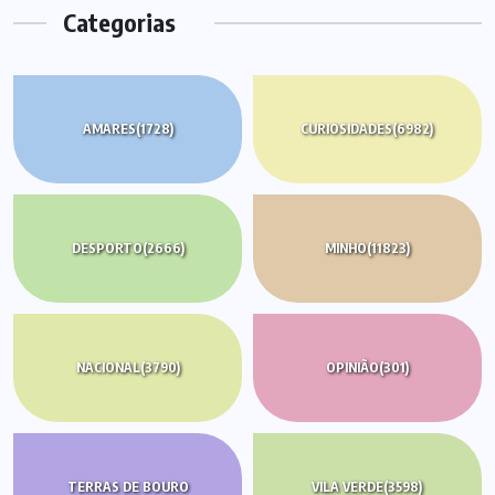
Categorias
AMARES
(1728)
CURIOSIDADES
(6982)
DESPORTO
(2666)
MINHO
(11823)
NACIONAL
(3790)
OPINIÃO
(301)
TERRAS DE BOURO
VILA VERDE
(3598)