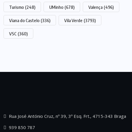
Turismo
(248)
UMinho
(678)
Valença
(496)
Viana do Castelo
(336)
Vila Verde
(3793)
VSC
(360)
Rua José António Cruz, nº 39, 3º Esq. Frt., 4715-343 Braga
939 850 787