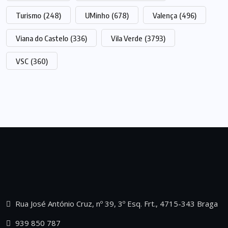
Turismo
(248)
UMinho
(678)
Valença
(496)
Viana do Castelo
(336)
Vila Verde
(3793)
VSC
(360)
Rua José António Cruz, nº 39, 3º Esq. Frt., 4715-343 Braga
939 850 787