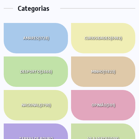
Categorias
AMARES
(1728)
CURIOSIDADES
(6982)
DESPORTO
(2666)
MINHO
(11823)
NACIONAL
(3790)
OPINIÃO
(301)
TERRAS DE BOURO
VILA VERDE
(3598)