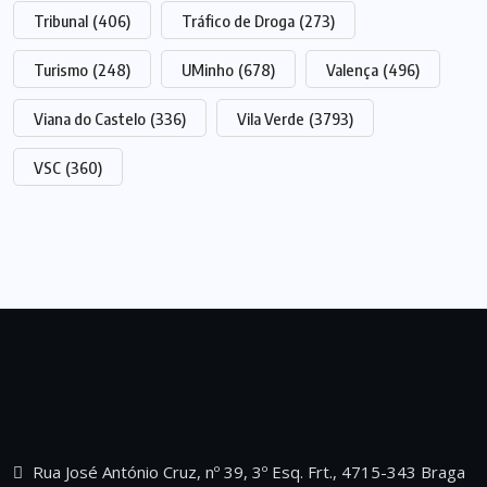
Tribunal
(406)
Tráfico de Droga
(273)
Turismo
(248)
UMinho
(678)
Valença
(496)
Viana do Castelo
(336)
Vila Verde
(3793)
VSC
(360)
Rua José António Cruz, nº 39, 3º Esq. Frt., 4715-343 Braga