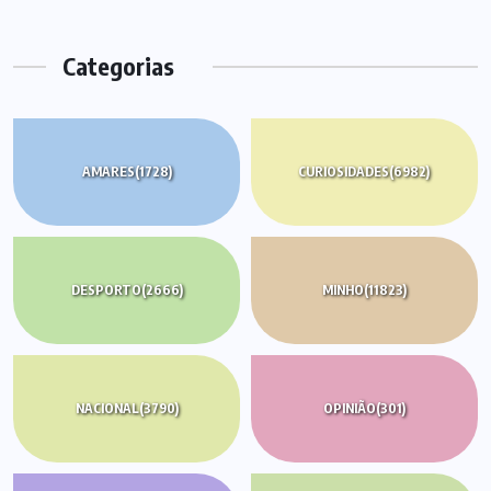
Categorias
AMARES
(1728)
CURIOSIDADES
(6982)
DESPORTO
(2666)
MINHO
(11823)
NACIONAL
(3790)
OPINIÃO
(301)