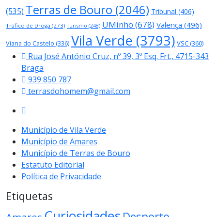
Terras de Bouro
(2046)
(535)
Tribunal
(406)
UMinho
(678)
Valença
(496)
Tráfico de Droga
(273)
Turismo
(248)
Vila Verde
(3793)
Viana do Castelo
(336)
VSC
(360)
Rua José António Cruz, nº 39, 3º Esq. Frt., 4715-343
Braga
939 850 787
terrasdohomem@gmail.com
Município de Vila Verde
Município de Amares
Município de Terras de Bouro
Estatuto Editorial
Política de Privacidade
Etiquetas
Curiosidades
Desporto