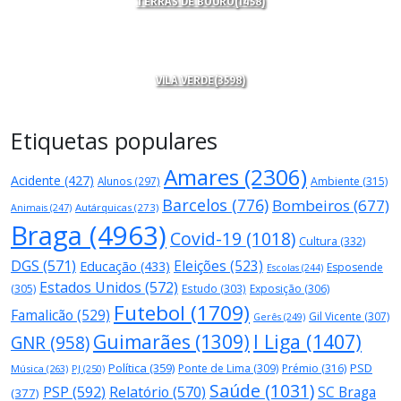
TERRAS DE BOURO
(1458)
VILA VERDE
(3598)
Etiquetas populares
Amares
(2306)
Acidente
(427)
Alunos
(297)
Ambiente
(315)
Barcelos
(776)
Bombeiros
(677)
Autárquicas
(273)
Animais
(247)
Braga
(4963)
Covid-19
(1018)
Cultura
(332)
DGS
(571)
Eleições
(523)
Educação
(433)
Esposende
Escolas
(244)
Estados Unidos
(572)
(305)
Estudo
(303)
Exposição
(306)
Futebol
(1709)
Famalicão
(529)
Gil Vicente
(307)
Gerês
(249)
Guimarães
(1309)
I Liga
(1407)
GNR
(958)
Política
(359)
PSD
Ponte de Lima
(309)
Prémio
(316)
Música
(263)
PJ
(250)
Saúde
(1031)
PSP
(592)
Relatório
(570)
SC Braga
(377)