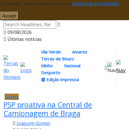
Ao aceitar, está a aceitar a nossa
politica de privacidade
Accept
09/08/2026
Últimas notícias
Vila Verde
Amares
Terras de Bouro
Minho
Nacional
Desporto
📰 Edição impressa
Minho
PSP proativa na Central de
Camionagem de Braga
Joaquim Gomes