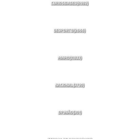
CURIOSIDADES
(6982)
DESPORTO
(2666)
MINHO
(11823)
NACIONAL
(3790)
OPINIÃO
(301)