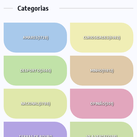
Categorias
AMARES
(1728)
CURIOSIDADES
(6982)
DESPORTO
(2665)
MINHO
(11812)
NACIONAL
(3786)
OPINIÃO
(301)
TERRAS DE BOURO
VILA VERDE
(3598)