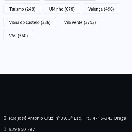
Turismo
(248)
UMinho
(678)
Valença
(496)
Viana do Castelo
(336)
Vila Verde
(3793)
VSC
(360)
Rua José António Cruz, nº 39, 3º Esq. Frt., 4715-343 Braga
939 850 787