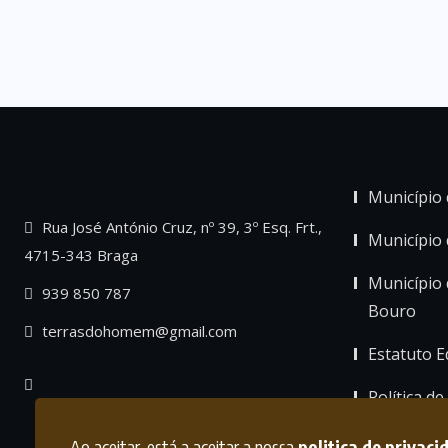
Município 
Rua José António Cruz, nº 39, 3º Esq. Frt.,
Município
4715-343 Braga
Município 
939 850 787
Bouro
terrasdohomem@gmail.com
Estatuto Ed
Política de
Ao aceitar, está a aceitar a nossa
politica de privaci