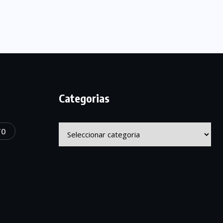
Categorias
Categorias
TO