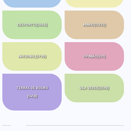
DESPORTO
(2666)
MINHO
(11823)
NACIONAL
(3790)
OPINIÃO
(301)
TERRAS DE BOURO
VILA VERDE
(3598)
(1458)