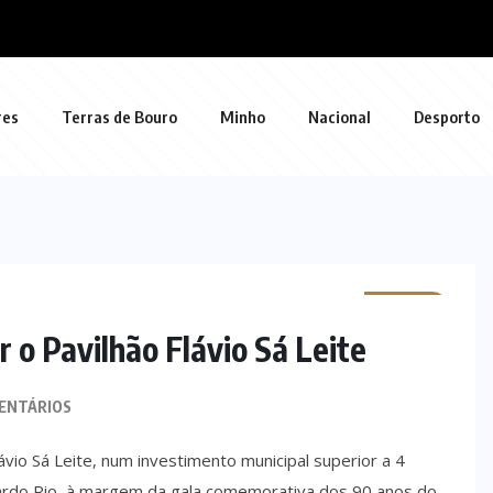
res
Terras de Bouro
Minho
Nacional
Desporto
MINHO
r o Pavilhão Flávio Sá Leite
ENTÁRIOS
lávio Sá Leite, num investimento municipal superior a 4
icardo Rio, à margem da gala comemorativa dos 90 anos do