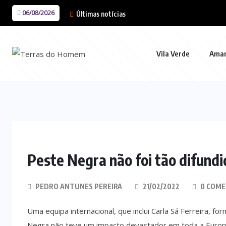
06/08/2026
Últimas notícias
Vila Verde
Ama
Peste Negra não foi tão difund
PEDRO ANTUNES PEREIRA
21/02/2022
0 COME
Uma equipa internacional, que inclui Carla Sá Ferreira, f
Negra não teve um impacto devastador em toda a Europa