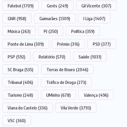
Futebol
(1709)
Gerês
(249)
Gil Vicente
(307)
GNR
(958)
Guimarães
(1309)
I Liga
(1407)
Música
(263)
PJ
(250)
Política
(359)
Ponte de Lima
(309)
Prémio
(316)
PSD
(377)
PSP
(592)
Relatório
(570)
Saúde
(1031)
SC Braga
(535)
Terras de Bouro
(2046)
Tribunal
(406)
Tráfico de Droga
(273)
Turismo
(248)
UMinho
(678)
Valença
(496)
Viana do Castelo
(336)
Vila Verde
(3793)
VSC
(360)