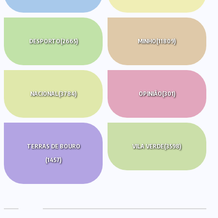
DESPORTO
(2665)
MINHO
(11809)
NACIONAL
(3784)
OPINIÃO
(301)
TERRAS DE BOURO
VILA VERDE
(3598)
(1457)