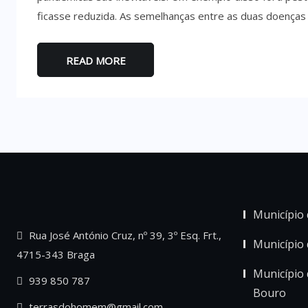
ficasse reduzida. As semelhanças entre as duas doenças 
READ MORE
Município 
Rua José António Cruz, nº 39, 3º Esq. Frt.,
Município
4715-343 Braga
Município 
939 850 787
Bouro
terrasdohomem@gmail.com