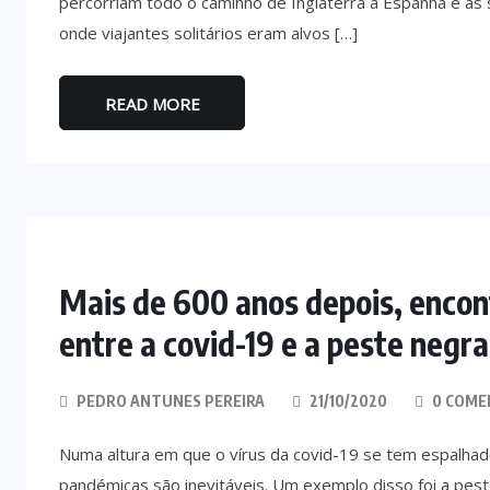
percorriam todo o caminho de Inglaterra a Espanha e as 
onde viajantes solitários eram alvos […]
READ MORE
Mais de 600 anos depois, enco
entre a covid-19 e a peste negra
PEDRO ANTUNES PEREIRA
21/10/2020
0 COME
Numa altura em que o vírus da covid-19 se tem espalh
pandémicas são inevitáveis. Um exemplo disso foi a pes