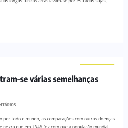
suas longas túnicas arrastavam-se por estradas sujas,
CURIOSIDADES
ntram-se várias semelhanças
NTÁRIOS
ado por todo o mundo, as comparações com outras doenças
te negra que em 1348 fez com que a população mundial