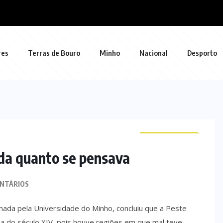
res
Terras de Bouro
Minho
Nacional
Desporto
CURIOSIDADES
ida quanto se pensava
NTÁRIOS
ormada pela Universidade do Minho, concluiu que a Peste
 do século XIV, pois houve regiões em que mal teve