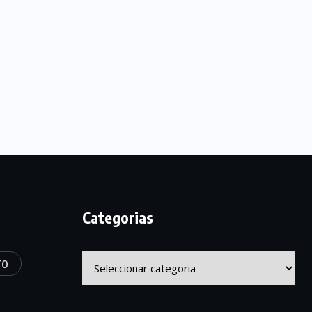
Categorias
Categorias
TO