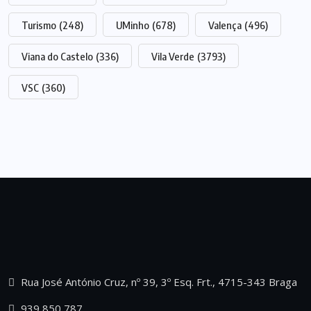
Turismo
(248)
UMinho
(678)
Valença
(496)
Viana do Castelo
(336)
Vila Verde
(3793)
VSC
(360)
Rua José António Cruz, nº 39, 3º Esq. Frt., 4715-343 Braga
939 850 787