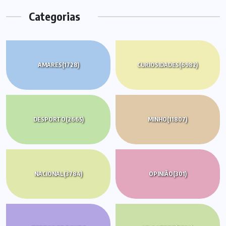
Categorias
AMARES
(1728)
CURIOSIDADES
(6982)
DESPORTO
(2665)
MINHO
(11807)
NACIONAL
(3784)
OPINIÃO
(301)