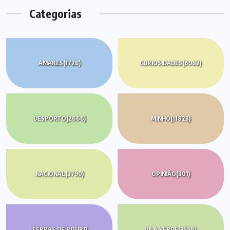
Categorias
AMARES
(1728)
CURIOSIDADES
(6982)
DESPORTO
(2666)
MINHO
(11823)
NACIONAL
(3790)
OPINIÃO
(301)
TERRAS DE BOURO
VILA VERDE
(3598)