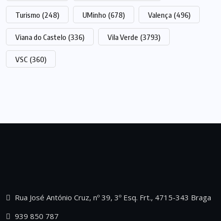
Turismo
(248)
UMinho
(678)
Valença
(496)
Viana do Castelo
(336)
Vila Verde
(3793)
VSC
(360)
Rua José António Cruz, nº 39, 3º Esq. Frt., 4715-343 Braga
939 850 787