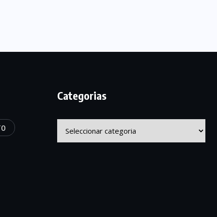
Categorias
Categorias
TO