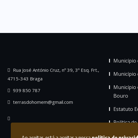
Município 
Rua José António Cruz, nº 39, 3º Esq. Frt.,
Município
4715-343 Braga
Município 
939 850 787
Bouro
terrasdohomem@gmail.com
Estatuto Ed
Política de
Ao aceitar, está a aceitar a nossa
politica de privaci