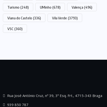
Turismo
(248)
UMinho
(678)
Valença
(496)
Viana do Castelo
(336)
Vila Verde
(3793)
VSC
(360)
Rua José António Cruz, nº 39, 3º Esq. Frt., 4715-343 Braga
939 850 787