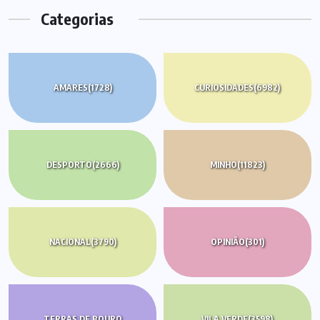
Categorias
AMARES
(1728)
CURIOSIDADES
(6982)
DESPORTO
(2666)
MINHO
(11823)
NACIONAL
(3790)
OPINIÃO
(301)
TERRAS DE BOURO
VILA VERDE
(3598)