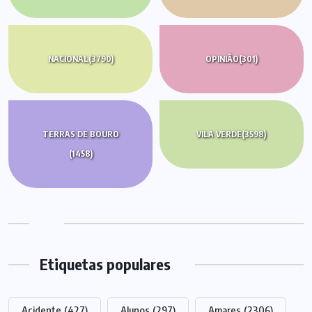
NACIONAL
(3790)
OPINIÃO
(301)
TERRAS DE BOURO
VILA VERDE
(3598)
(1458)
Etiquetas populares
Acidente
(427)
Alunos
(297)
Amares
(2306)