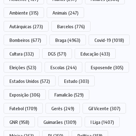
Ambiente
(315)
Animais
(247)
Autárquicas
(273)
Barcelos
(776)
Bombeiros
(677)
Braga
(4963)
Covid-19
(1018)
Cultura
(332)
DGS
(571)
Educação
(433)
Eleições
(523)
Escolas
(244)
Esposende
(305)
Estados Unidos
(572)
Estudo
(303)
Exposição
(306)
Famalicão
(529)
Futebol
(1709)
Gerês
(249)
Gil Vicente
(307)
GNR
(958)
Guimarães
(1309)
I Liga
(1407)
Música
(263)
PJ
(250)
Política
(359)