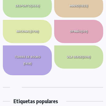
DESPORTO
(2666)
MINHO
(11823)
NACIONAL
(3790)
OPINIÃO
(301)
TERRAS DE BOURO
VILA VERDE
(3598)
(1458)
Etiquetas populares