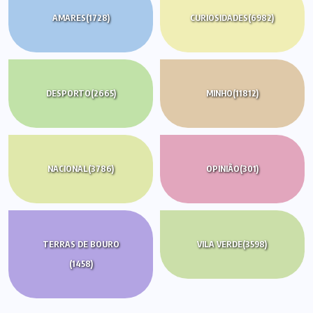
AMARES
(1728)
CURIOSIDADES
(6982)
DESPORTO
(2665)
MINHO
(11812)
NACIONAL
(3786)
OPINIÃO
(301)
TERRAS DE BOURO
VILA VERDE
(3598)
(1458)