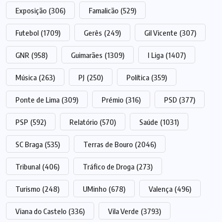
Exposição
(306)
Famalicão
(529)
Futebol
(1709)
Gerês
(249)
Gil Vicente
(307)
GNR
(958)
Guimarães
(1309)
I Liga
(1407)
Música
(263)
PJ
(250)
Política
(359)
Ponte de Lima
(309)
Prémio
(316)
PSD
(377)
PSP
(592)
Relatório
(570)
Saúde
(1031)
SC Braga
(535)
Terras de Bouro
(2046)
Tribunal
(406)
Tráfico de Droga
(273)
Turismo
(248)
UMinho
(678)
Valença
(496)
Viana do Castelo
(336)
Vila Verde
(3793)