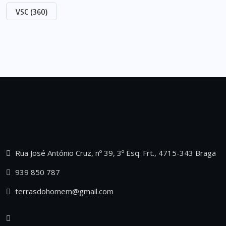
VSC
(360)
Rua José António Cruz, nº 39, 3º Esq. Frt., 4715-343 Braga
939 850 787
terrasdohomem@gmail.com