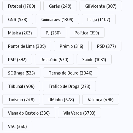
Futebol
(1709)
Gerês
(249)
Gil Vicente
(307)
GNR
(958)
Guimarães
(1309)
I Liga
(1407)
Música
(263)
PJ
(250)
Política
(359)
Ponte de Lima
(309)
Prémio
(316)
PSD
(377)
PSP
(592)
Relatório
(570)
Saúde
(1031)
SC Braga
(535)
Terras de Bouro
(2046)
Tribunal
(406)
Tráfico de Droga
(273)
Turismo
(248)
UMinho
(678)
Valença
(496)
Viana do Castelo
(336)
Vila Verde
(3793)
VSC
(360)