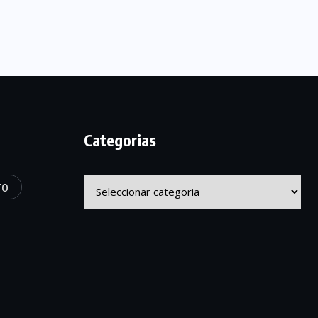
Categorias
Categorias
TO