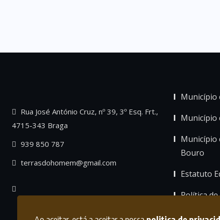
Município 
Rua José António Cruz, nº 39, 3º Esq. Frt.,
Município
4715-343 Braga
Município 
939 850 787
Bouro
terrasdohomem@gmail.com
Estatuto Ed
Política de
Ao aceitar, está a aceitar a nossa
politica de privaci