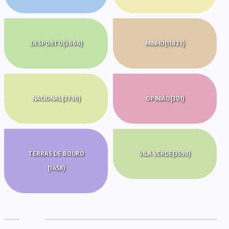
DESPORTO
(2666)
MINHO
(11823)
NACIONAL
(3790)
OPINIÃO
(301)
TERRAS DE BOURO
VILA VERDE
(3598)
(1458)