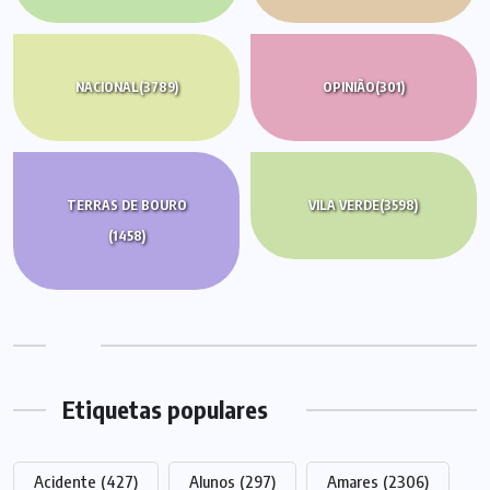
NACIONAL
(3789)
OPINIÃO
(301)
TERRAS DE BOURO
VILA VERDE
(3598)
(1458)
Etiquetas populares
Acidente
(427)
Alunos
(297)
Amares
(2306)