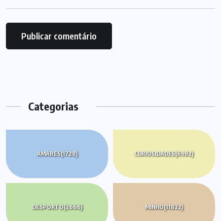
Categorias
AMARES
(1728)
CURIOSIDADES
(6982)
DESPORTO
(2666)
MINHO
(11822)