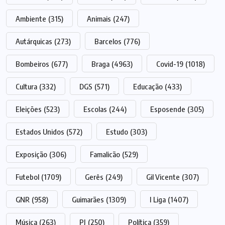
Ambiente
(315)
Animais
(247)
Autárquicas
(273)
Barcelos
(776)
Bombeiros
(677)
Braga
(4963)
Covid-19
(1018)
Cultura
(332)
DGS
(571)
Educação
(433)
Eleições
(523)
Escolas
(244)
Esposende
(305)
Estados Unidos
(572)
Estudo
(303)
Exposição
(306)
Famalicão
(529)
Futebol
(1709)
Gerês
(249)
Gil Vicente
(307)
GNR
(958)
Guimarães
(1309)
I Liga
(1407)
Música
(263)
PJ
(250)
Política
(359)