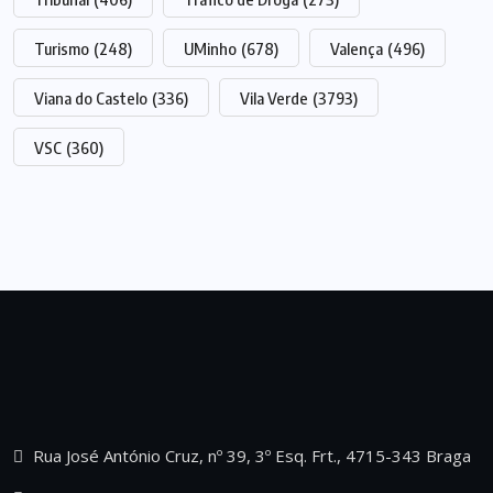
Turismo
(248)
UMinho
(678)
Valença
(496)
Viana do Castelo
(336)
Vila Verde
(3793)
VSC
(360)
Rua José António Cruz, nº 39, 3º Esq. Frt., 4715-343 Braga