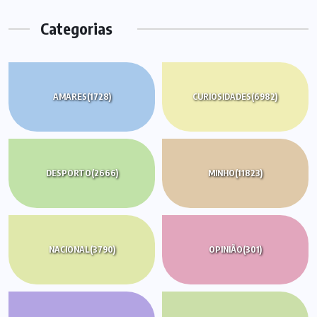
Categorias
AMARES
(1728)
CURIOSIDADES
(6982)
DESPORTO
(2666)
MINHO
(11823)
NACIONAL
(3790)
OPINIÃO
(301)