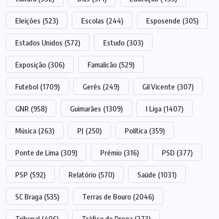
Eleições
(523)
Escolas
(244)
Esposende
(305)
Estados Unidos
(572)
Estudo
(303)
Exposição
(306)
Famalicão
(529)
Futebol
(1709)
Gerês
(249)
Gil Vicente
(307)
GNR
(958)
Guimarães
(1309)
I Liga
(1407)
Música
(263)
PJ
(250)
Política
(359)
Ponte de Lima
(309)
Prémio
(316)
PSD
(377)
PSP
(592)
Relatório
(570)
Saúde
(1031)
SC Braga
(535)
Terras de Bouro
(2046)
Tribunal
(406)
Tráfico de Droga
(273)