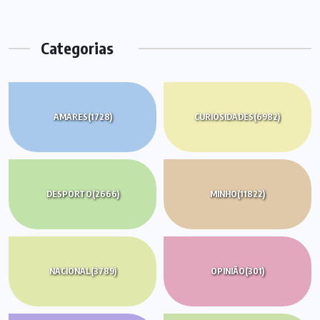
Categorias
AMARES
(1728)
CURIOSIDADES
(6982)
DESPORTO
(2666)
MINHO
(11822)
NACIONAL
(3789)
OPINIÃO
(301)