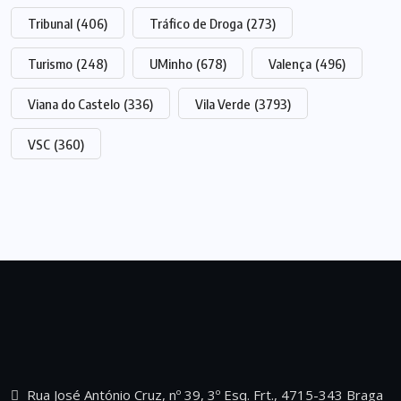
Tribunal
(406)
Tráfico de Droga
(273)
Turismo
(248)
UMinho
(678)
Valença
(496)
Viana do Castelo
(336)
Vila Verde
(3793)
VSC
(360)
Rua José António Cruz, nº 39, 3º Esq. Frt., 4715-343 Braga