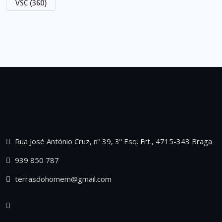
VSC
(360)
Rua José António Cruz, nº 39, 3º Esq. Frt., 4715-343 Braga
939 850 787
terrasdohomem@gmail.com