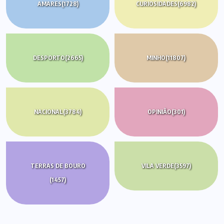
AMARES
(1728)
CURIOSIDADES
(6982)
DESPORTO
(2665)
MINHO
(11807)
NACIONAL
(3784)
OPINIÃO
(301)
TERRAS DE BOURO
VILA VERDE
(3597)
(1457)