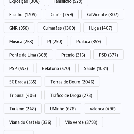
Exposição
(306)
Famalicão
(529)
Futebol
(1709)
Gerês
(249)
Gil Vicente
(307)
GNR
(958)
Guimarães
(1309)
I Liga
(1407)
Música
(263)
PJ
(250)
Política
(359)
Ponte de Lima
(309)
Prémio
(316)
PSD
(377)
PSP
(592)
Relatório
(570)
Saúde
(1031)
SC Braga
(535)
Terras de Bouro
(2046)
Tribunal
(406)
Tráfico de Droga
(273)
Turismo
(248)
UMinho
(678)
Valença
(496)
Viana do Castelo
(336)
Vila Verde
(3793)