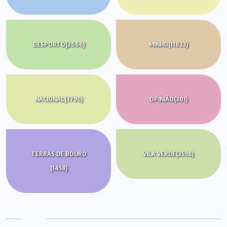
DESPORTO
(2666)
MINHO
(11823)
NACIONAL
(3790)
OPINIÃO
(301)
TERRAS DE BOURO
VILA VERDE
(3598)
(1458)