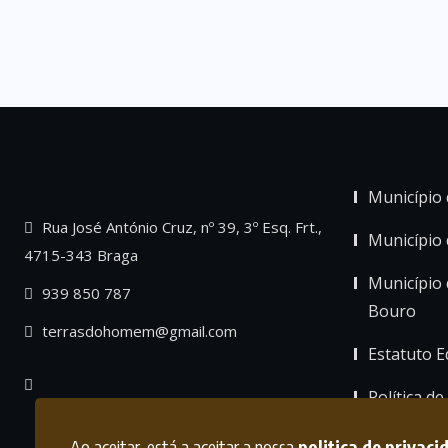
Município 
Rua José António Cruz, nº 39, 3º Esq. Frt.,
Município
4715-343 Braga
Município 
939 850 787
Bouro
terrasdohomem@gmail.com
Estatuto Ed
Política de
Ao aceitar, está a aceitar a nossa
politica de privaci