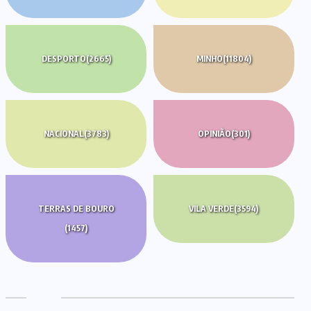
DESPORTO
(2665)
MINHO
(11804)
NACIONAL
(3783)
OPINIÃO
(301)
TERRAS DE BOURO
VILA VERDE
(3594)
(1457)