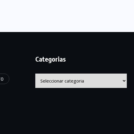
Categorias
Categorias
TO