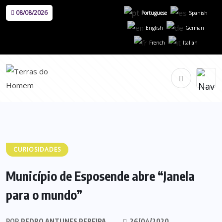
08/08/2026
Portuguese
Spanish
English
German
French
Italian
CURIOSIDADES
Município de Esposende abre “Janela
para o mundo”
POR
PEDRO ANTUNES PEREIRA
26/04/2020