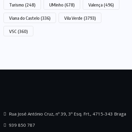
Turismo
(248)
UMinho
(678)
Valença
(496)
Viana do Castelo
(336)
Vila Verde
(3793)
VSC
(360)
Rua José António Cruz, nº 39, 3º Esq. Frt., 4715-343 Braga
939 850 787