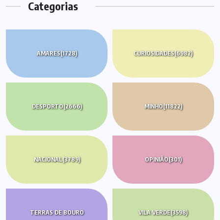
Categorias
AMARES
(1728)
CURIOSIDADES
(6982)
DESPORTO
(2666)
MINHO
(11822)
NACIONAL
(3789)
OPINIÃO
(301)
TERRAS DE BOURO
VILA VERDE
(3598)