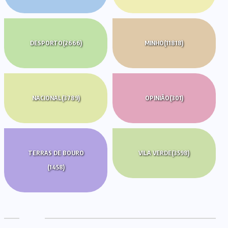
DESPORTO
(2666)
MINHO
(11818)
NACIONAL
(3789)
OPINIÃO
(301)
TERRAS DE BOURO
VILA VERDE
(3598)
(1458)