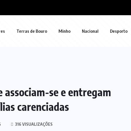
res
Terras de Bouro
Minho
Nacional
Desporto
e associam-se e entregam
lias carenciadas
S
316 VISUALIZAÇÕES