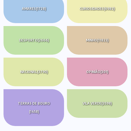
AMARES
(1728)
CURIOSIDADES
(6982)
DESPORTO
(2666)
MINHO
(11823)
NACIONAL
(3790)
OPINIÃO
(301)
TERRAS DE BOURO
VILA VERDE
(3598)
(1458)