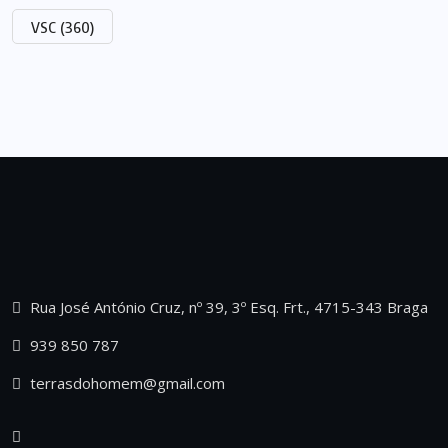
VSC
(360)
Rua José António Cruz, nº 39, 3º Esq. Frt., 4715-343 Braga
939 850 787
terrasdohomem@gmail.com