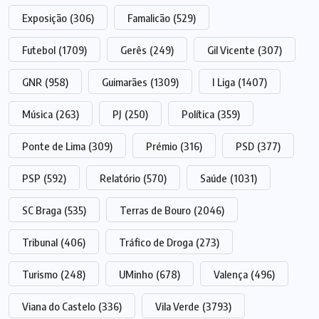
Exposição
(306)
Famalicão
(529)
Futebol
(1709)
Gerês
(249)
Gil Vicente
(307)
GNR
(958)
Guimarães
(1309)
I Liga
(1407)
Música
(263)
PJ
(250)
Política
(359)
Ponte de Lima
(309)
Prémio
(316)
PSD
(377)
PSP
(592)
Relatório
(570)
Saúde
(1031)
SC Braga
(535)
Terras de Bouro
(2046)
Tribunal
(406)
Tráfico de Droga
(273)
Turismo
(248)
UMinho
(678)
Valença
(496)
Viana do Castelo
(336)
Vila Verde
(3793)