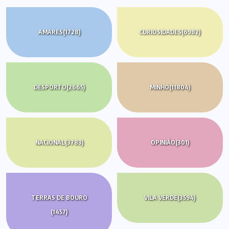
AMARES
(1728)
CURIOSIDADES
(6982)
DESPORTO
(2665)
MINHO
(11804)
NACIONAL
(3783)
OPINIÃO
(301)
TERRAS DE BOURO
VILA VERDE
(3594)
(1457)