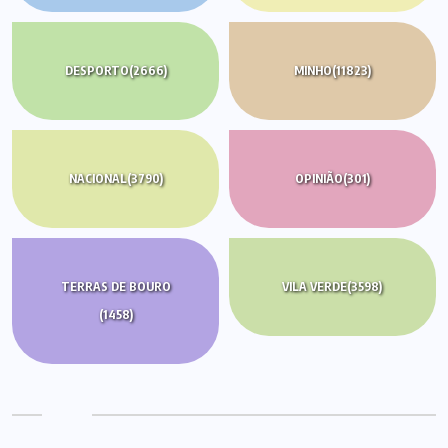
DESPORTO
(2666)
MINHO
(11823)
NACIONAL
(3790)
OPINIÃO
(301)
TERRAS DE BOURO
VILA VERDE
(3598)
(1458)