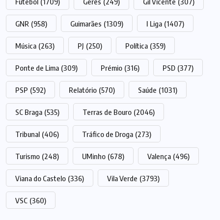
Futebol
(1709)
Gerês
(249)
Gil Vicente
(307)
GNR
(958)
Guimarães
(1309)
I Liga
(1407)
Música
(263)
PJ
(250)
Política
(359)
Ponte de Lima
(309)
Prémio
(316)
PSD
(377)
PSP
(592)
Relatório
(570)
Saúde
(1031)
SC Braga
(535)
Terras de Bouro
(2046)
Tribunal
(406)
Tráfico de Droga
(273)
Turismo
(248)
UMinho
(678)
Valença
(496)
Viana do Castelo
(336)
Vila Verde
(3793)
VSC
(360)