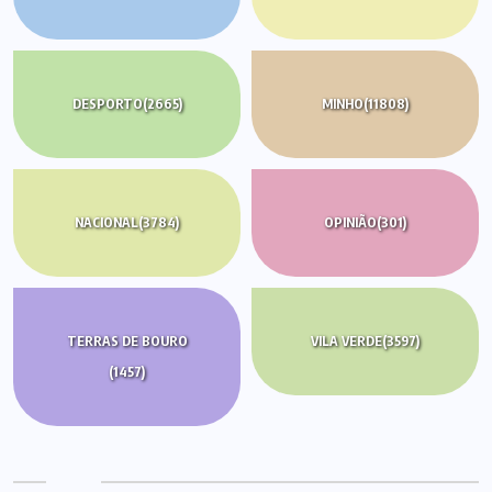
DESPORTO
(2665)
MINHO
(11808)
NACIONAL
(3784)
OPINIÃO
(301)
TERRAS DE BOURO
VILA VERDE
(3597)
(1457)