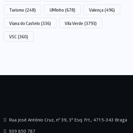
Turismo
(248)
UMinho
(678)
Valença
(496)
Viana do Castelo
(336)
Vila Verde
(3793)
VSC
(360)
Rua José António Cruz, nº 39, 3º Esq. Frt., 4715-343 Braga
939 850 787