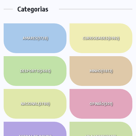
Categorias
AMARES
(1728)
CURIOSIDADES
(6982)
DESPORTO
(2665)
MINHO
(11812)
NACIONAL
(3786)
OPINIÃO
(301)