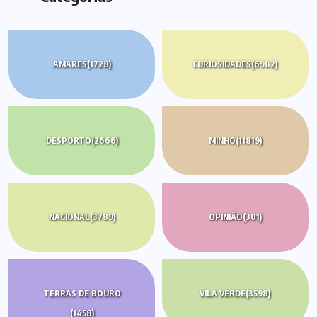
AMARES
(1728)
CURIOSIDADES
(6982)
DESPORTO
(2666)
MINHO
(11819)
NACIONAL
(3789)
OPINIÃO
(301)
TERRAS DE BOURO
VILA VERDE
(3598)
(1458)