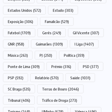
Estados Unidos
(572)
Estudo
(303)
Exposição
(306)
Famalicão
(529)
Futebol
(1709)
Gerês
(249)
Gil Vicente
(307)
GNR
(958)
Guimarães
(1309)
I Liga
(1407)
Música
(263)
PJ
(250)
Política
(359)
Ponte de Lima
(309)
Prémio
(316)
PSD
(377)
PSP
(592)
Relatório
(570)
Saúde
(1031)
SC Braga
(535)
Terras de Bouro
(2046)
Tribunal
(406)
Tráfico de Droga
(273)
Turismo
(248)
UMinho
(678)
Valença
(496)