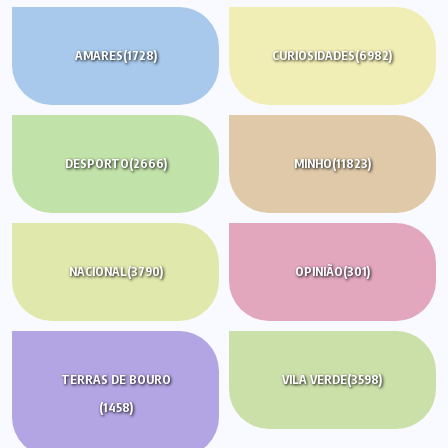
AMARES
(1728)
CURIOSIDADES
(6982)
DESPORTO
(2666)
MINHO
(11823)
NACIONAL
(3790)
OPINIÃO
(301)
TERRAS DE BOURO
VILA VERDE
(3598)
(1458)