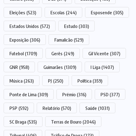
Eleições
(523)
Escolas
(244)
Esposende
(305)
Estados Unidos
(572)
Estudo
(303)
Exposição
(306)
Famalicão
(529)
Futebol
(1709)
Gerês
(249)
Gil Vicente
(307)
GNR
(958)
Guimarães
(1309)
I Liga
(1407)
Música
(263)
PJ
(250)
Política
(359)
Ponte de Lima
(309)
Prémio
(316)
PSD
(377)
PSP
(592)
Relatório
(570)
Saúde
(1031)
SC Braga
(535)
Terras de Bouro
(2046)
Tribunal
(406)
Tráfico de Droga
(273)