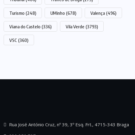
Turismo
(248)
UMinho
(678)
Valença
(496)
Viana do Castelo
(336)
Vila Verde
(3793)
VSC
(360)
Rua José António Cruz, nº 39, 3º Esq. Frt., 4715-343 Braga