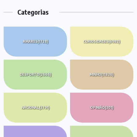
Categorias
AMARES
(1728)
CURIOSIDADES
(6982)
DESPORTO
(2666)
MINHO
(11826)
NACIONAL
(3791)
OPINIÃO
(301)