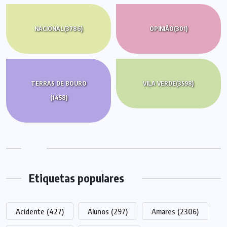
NACIONAL
(3786)
OPINIÃO
(301)
TERRAS DE BOURO
VILA VERDE
(3598)
(1458)
Etiquetas populares
Acidente
(427)
Alunos
(297)
Amares
(2306)