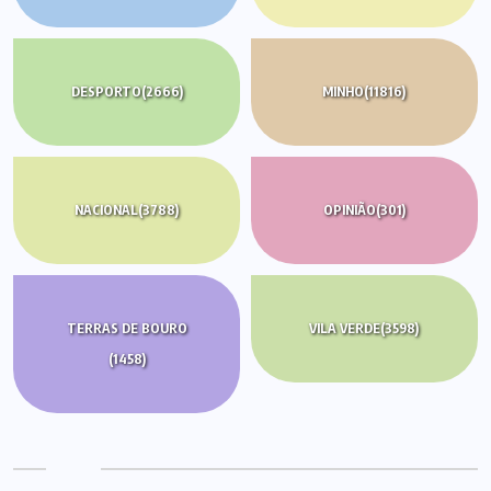
DESPORTO
(2666)
MINHO
(11816)
NACIONAL
(3788)
OPINIÃO
(301)
TERRAS DE BOURO
VILA VERDE
(3598)
(1458)