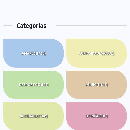
Categorias
AMARES
(1728)
CURIOSIDADES
(6982)
DESPORTO
(2665)
MINHO
(11812)
NACIONAL
(3786)
OPINIÃO
(301)