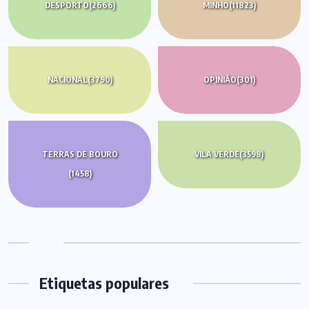
DESPORTO
(2666)
MINHO
(11823)
NACIONAL
(3790)
OPINIÃO
(301)
TERRAS DE BOURO
VILA VERDE
(3598)
(1458)
Etiquetas populares