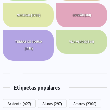
NACIONAL
(3788)
OPINIÃO
(301)
TERRAS DE BOURO
VILA VERDE
(3598)
(1458)
Etiquetas populares
Acidente
(427)
Alunos
(297)
Amares
(2306)