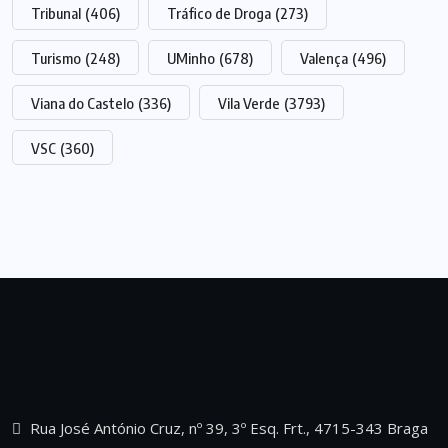
Tribunal
(406)
Tráfico de Droga
(273)
Turismo
(248)
UMinho
(678)
Valença
(496)
Viana do Castelo
(336)
Vila Verde
(3793)
VSC
(360)
Rua José António Cruz, nº 39, 3º Esq. Frt., 4715-343 Braga