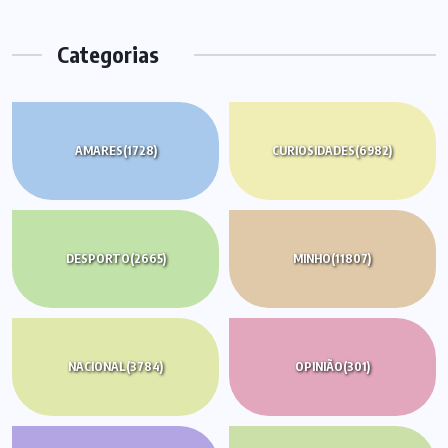
Categorias
AMARES
(1728)
CURIOSIDADES
(6982)
DESPORTO
(2665)
MINHO
(11807)
NACIONAL
(3784)
OPINIÃO
(301)