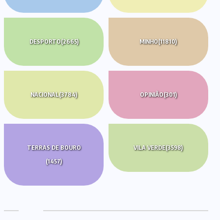
DESPORTO
(2665)
MINHO
(11810)
NACIONAL
(3784)
OPINIÃO
(301)
TERRAS DE BOURO
VILA VERDE
(3598)
(1457)