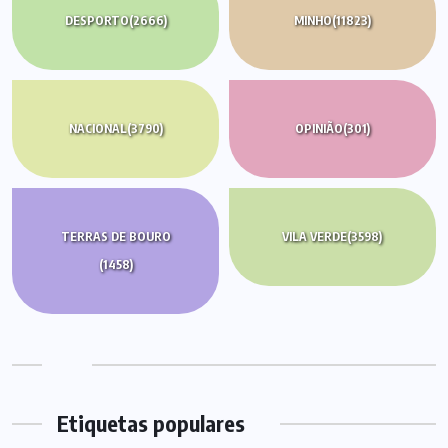
DESPORTO
(2666)
MINHO
(11823)
NACIONAL
(3790)
OPINIÃO
(301)
TERRAS DE BOURO
VILA VERDE
(3598)
(1458)
Etiquetas populares