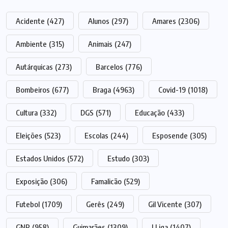
Acidente
(427)
Alunos
(297)
Amares
(2306)
Ambiente
(315)
Animais
(247)
Autárquicas
(273)
Barcelos
(776)
Bombeiros
(677)
Braga
(4963)
Covid-19
(1018)
Cultura
(332)
DGS
(571)
Educação
(433)
Eleições
(523)
Escolas
(244)
Esposende
(305)
Estados Unidos
(572)
Estudo
(303)
Exposição
(306)
Famalicão
(529)
Futebol
(1709)
Gerês
(249)
Gil Vicente
(307)
GNR
(958)
Guimarães
(1309)
I Liga
(1407)