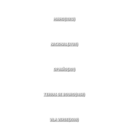
MINHO
(11812)
NACIONAL
(3786)
OPINIÃO
(301)
TERRAS DE BOURO
(1458)
VILA VERDE
(3598)