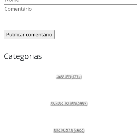
Categorias
AMARES
(1728)
CURIOSIDADES
(6982)
DESPORTO
(2665)