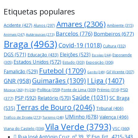
Etiquetas populares
Amares
(2306)
Acidente
(427)
Alunos
(297)
Ambiente
(315)
Barcelos
(776)
Bombeiros
(677)
Autárquicas
(273)
Animais
(247)
Braga
(4963)
Covid-19
(1018)
Cultura
(332)
DGS
(571)
Eleições
(523)
Educação
(433)
Esposende
Escolas
(244)
Estados Unidos
(572)
(305)
Estudo
(303)
Exposição
(306)
Futebol
(1709)
Famalicão
(529)
Gil Vicente
(307)
Gerês
(249)
Guimarães
(1309)
I Liga
(1407)
GNR
(958)
Política
(359)
PSD
Ponte de Lima
(309)
Prémio
(316)
Música
(263)
PJ
(250)
Saúde
(1031)
PSP
(592)
Relatório
(570)
SC Braga
(377)
Terras de Bouro
(2046)
(535)
Tribunal
(406)
UMinho
(678)
Valença
(496)
Tráfico de Droga
(273)
Turismo
(248)
Vila Verde
(3793)
Viana do Castelo
(336)
VSC
(360)
Rua José António Cruz, nº 39, 3º Esq. Frt., 4715-343