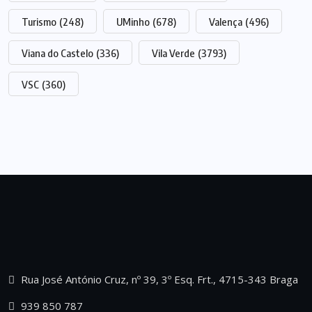
Turismo
(248)
UMinho
(678)
Valença
(496)
Viana do Castelo
(336)
Vila Verde
(3793)
VSC
(360)
Rua José António Cruz, nº 39, 3º Esq. Frt., 4715-343 Braga
939 850 787