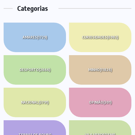
Categorias
AMARES
(1729)
CURIOSIDADES
(6982)
DESPORTO
(2666)
MINHO
(11826)
NACIONAL
(3791)
OPINIÃO
(301)
TERRAS DE BOURO
VILA VERDE
(3598)