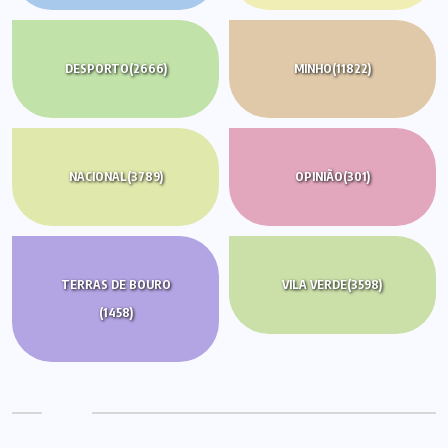
DESPORTO
(2666)
MINHO
(11822)
NACIONAL
(3789)
OPINIÃO
(301)
TERRAS DE BOURO
VILA VERDE
(3598)
(1458)