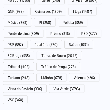
Futebol
(1709)
Gerês
(249)
Gil Vicente
(307)
GNR
(958)
Guimarães
(1309)
I Liga
(1407)
Música
(263)
PJ
(250)
Política
(359)
Ponte de Lima
(309)
Prémio
(316)
PSD
(377)
PSP
(592)
Relatório
(570)
Saúde
(1031)
SC Braga
(535)
Terras de Bouro
(2046)
Tribunal
(406)
Tráfico de Droga
(273)
Turismo
(248)
UMinho
(678)
Valença
(496)
Viana do Castelo
(336)
Vila Verde
(3793)
VSC
(360)