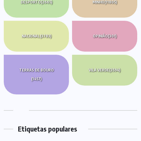
DESPORTO
(2665)
MINHO
(11805)
NACIONAL
(3783)
OPINIÃO
(301)
TERRAS DE BOURO
VILA VERDE
(3594)
(1457)
Etiquetas populares