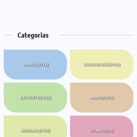
Categorias
AMARES
(1728)
CURIOSIDADES
(6982)
DESPORTO
(2665)
MINHO
(11812)
NACIONAL
(3786)
OPINIÃO
(301)