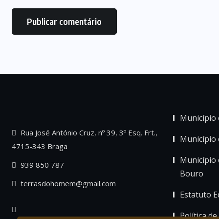
Município 
Rua José António Cruz, nº 39, 3º Esq. Frt.,
Município
4715-343 Braga
Município 
939 850 787
Bouro
terrasdohomem@gmail.com
Estatuto Ed
Política de