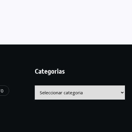
Categorias
Categorias
TO