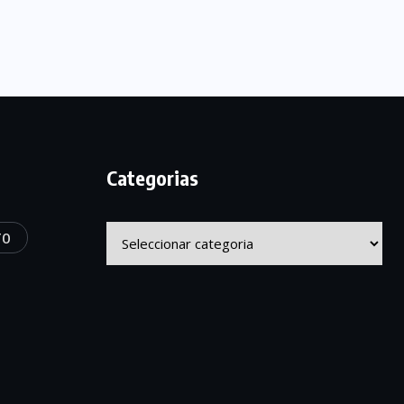
Categorias
Categorias
TO