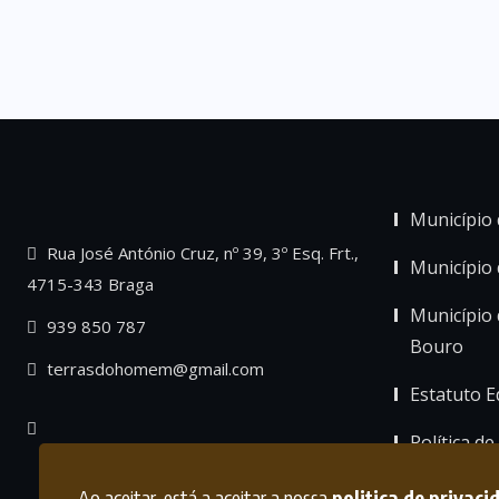
Município 
Rua José António Cruz, nº 39, 3º Esq. Frt.,
Município
4715-343 Braga
Município 
939 850 787
Bouro
terrasdohomem@gmail.com
Estatuto Ed
Política de
Ao aceitar, está a aceitar a nossa
politica de privaci