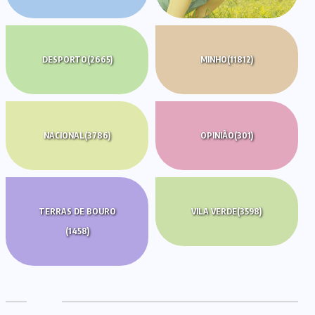
DESPORTO
(2665)
MINHO
(11812)
NACIONAL
(3786)
OPINIÃO
(301)
TERRAS DE BOURO
VILA VERDE
(3598)
(1458)