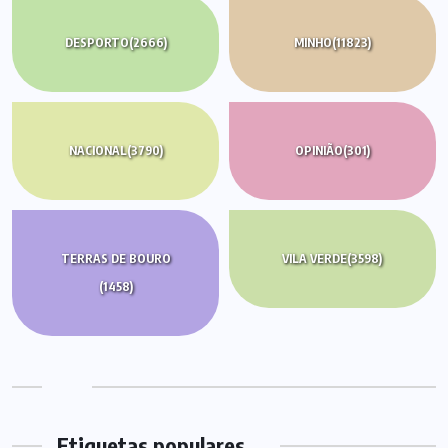
DESPORTO
(2666)
MINHO
(11823)
NACIONAL
(3790)
OPINIÃO
(301)
TERRAS DE BOURO
VILA VERDE
(3598)
(1458)
Etiquetas populares